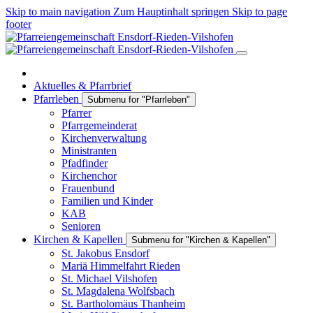
Skip to main navigation
Zum Hauptinhalt springen
Skip to page
footer
Aktuelles & Pfarrbrief
Pfarrleben
Submenu for "Pfarrleben"
Pfarrer
Pfarrgemeinderat
Kirchenverwaltung
Ministranten
Pfadfinder
Kirchenchor
Frauenbund
Familien und Kinder
KAB
Senioren
Kirchen & Kapellen
Submenu for "Kirchen & Kapellen"
St. Jakobus Ensdorf
Mariä Himmelfahrt Rieden
St. Michael Vilshofen
St. Magdalena Wolfsbach
St. Bartholomäus Thanheim