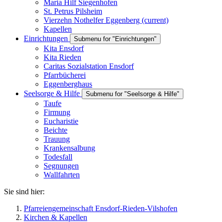
Maria Hilf Siegenhofen
St. Petrus Pilsheim
Vierzehn Nothelfer Eggenberg
(current)
Kapellen
Einrichtungen
Submenu for "Einrichtungen"
Kita Ensdorf
Kita Rieden
Caritas Sozialstation Ensdorf
Pfarrbücherei
Eggenberghaus
Seelsorge & Hilfe
Submenu for "Seelsorge & Hilfe"
Taufe
Firmung
Eucharistie
Beichte
Trauung
Krankensalbung
Todesfall
Segnungen
Wallfahrten
Sie sind hier:
Pfarreiengemeinschaft Ensdorf-Rieden-Vilshofen
Kirchen & Kapellen