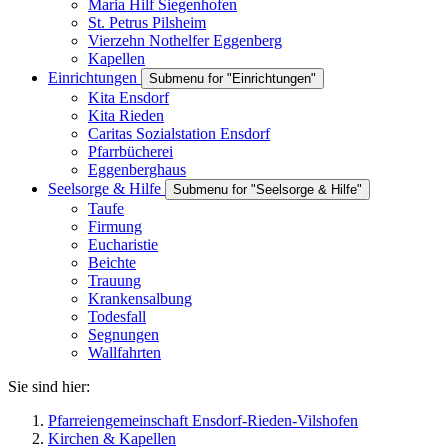
Maria Hilf Siegenhofen
St. Petrus Pilsheim
Vierzehn Nothelfer Eggenberg
Kapellen
Einrichtungen
Submenu for "Einrichtungen"
Kita Ensdorf
Kita Rieden
Caritas Sozialstation Ensdorf
Pfarrbücherei
Eggenberghaus
Seelsorge & Hilfe
Submenu for "Seelsorge & Hilfe"
Taufe
Firmung
Eucharistie
Beichte
Trauung
Krankensalbung
Todesfall
Segnungen
Wallfahrten
Sie sind hier:
Pfarreiengemeinschaft Ensdorf-Rieden-Vilshofen
Kirchen & Kapellen