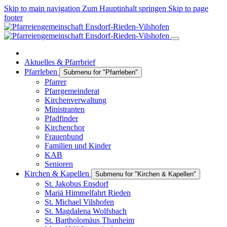
Skip to main navigation
Zum Hauptinhalt springen
Skip to page
footer
Aktuelles & Pfarrbrief
Pfarrleben
Submenu for "Pfarrleben"
Pfarrer
Pfarrgemeinderat
Kirchenverwaltung
Ministranten
Pfadfinder
Kirchenchor
Frauenbund
Familien und Kinder
KAB
Senioren
Kirchen & Kapellen
Submenu for "Kirchen & Kapellen"
St. Jakobus Ensdorf
Mariä Himmelfahrt Rieden
St. Michael Vilshofen
St. Magdalena Wolfsbach
St. Bartholomäus Thanheim