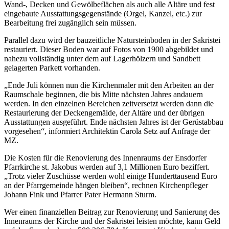
Wand-, Decken und Gewölbeflächen als auch alle Altäre und fest
eingebaute Ausstattungsgegenstände (Orgel, Kanzel, etc.) zur
Bearbeitung frei zugänglich sein müssen.
Parallel dazu wird der bauzeitliche Natursteinboden in der Sakristei
restauriert. Dieser Boden war auf Fotos von 1900 abgebildet und
nahezu vollständig unter dem auf Lagerhölzern und Sandbett
gelagerten Parkett vorhanden.
„Ende Juli können nun die Kirchenmaler mit den Arbeiten an der
Raumschale beginnen, die bis Mitte nächsten Jahres andauern
werden. In den einzelnen Bereichen zeitversetzt werden dann die
Restaurierung der Deckengemälde, der Altäre und der übrigen
Ausstattungen ausgeführt. Ende nächsten Jahres ist der Gerüstabbau
vorgesehen“, informiert Architektin Carola Setz auf Anfrage der
MZ.
Die Kosten für die Renovierung des Innenraums der Ensdorfer
Pfarrkirche st. Jakobus werden auf 3,1 Millionen Euro beziffert.
„Trotz vieler Zuschüsse werden wohl einige Hunderttausend Euro
an der Pfarrgemeinde hängen bleiben“, rechnen Kirchenpfleger
Johann Fink und Pfarrer Pater Hermann Sturm.
Wer einen finanziellen Beitrag zur Renovierung und Sanierung des
Innenraums der Kirche und der Sakristei leisten möchte, kann Geld